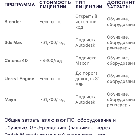
СТОИМОСТЬ
ТИП
ДОПОЛНИТ
ПРОГРАММА
ЛИЦЕНЗИИ
ЛИЦЕНЗИИ
ЗАТРАТЫ
Открытый
Обучение,
Blender
Бесплатно
исходный
оборудован
код
Обучение,
Подписка
3ds Max
~$1,700/год
оборудовани
Autodesk
рендереры
Подписка
Обучение,
Cinema 4D
~$600/год
Maxon
оборудован
До порога
Обучение,
Unreal Engine
Бесплатно
доходов $1
оборудован
млн
Обучение,
Подписка
Maya
~$1,700/год
оборудовани
Autodesk
рендереры
Общие затраты включают ПО, оборудование и
обучение. GPU-рендеринг (например, через