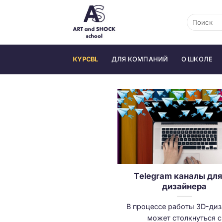
Skip
to
content
КYPCBL
ДЛЯ КОМПАНИЙ
О ШКОЛЕ
Тelegram каналы для
дизайнера
В процессе работы 3D-ди
может столкнуться с