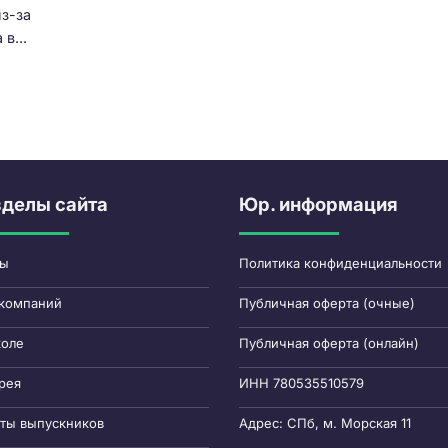
з-за
в...
зделы сайта
Юр. информация
сы
Политика конфиденциальности
компаний
Публичная оферта (очные)
коле
Публичная оферта (онлайн)
рея
ИНН 780535510579
ты выпускников
Адрес: СПб, м. Морская 11