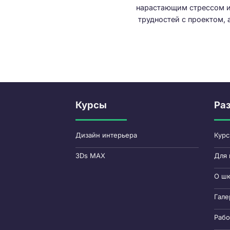
нарастающим стрессом и
трудностей с проектом, а 
Курсы
Ра
Дизайн интерьера
Кур
3Ds MAX
Для 
О ш
Гале
Рабо