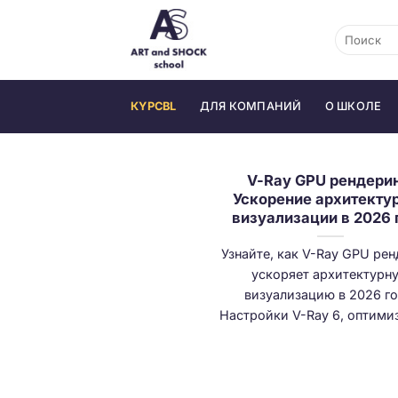
Skip
to
content
КYPCBL
ДЛЯ КОМПАНИЙ
О ШКОЛЕ
V-Ray GPU рендерин
Ускорение архитекту
визуализации в 2026 
Узнайте, как V-Ray GPU ре
ускоряет архитектурн
визуализацию в 2026 го
Настройки V-Ray 6, оптимиз