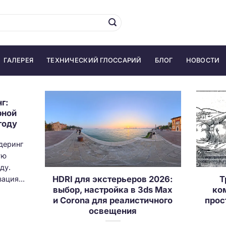
ГАЛЕРЕЯ
ТЕХНИЧЕСКИЙ ГЛОССАРИЙ
БЛОГ
НОВОСТИ
г:
рной
году
ндеринг
ую
ду.
HDRI для экстерьеров 2026:
Т
ация...
выбор, настройка в 3ds Max
ко
и Corona для реалистичного
прос
освещения