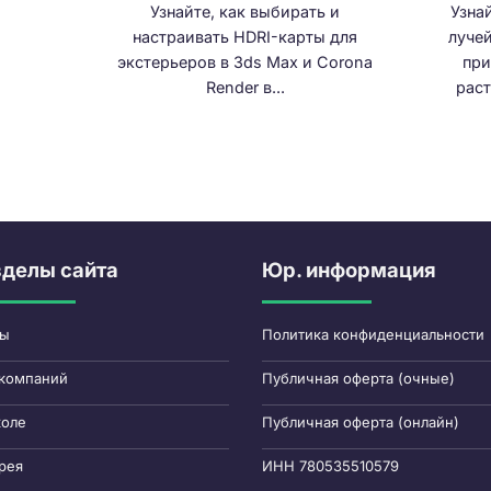
Узнайте, как выбирать и
Узна
настраивать HDRI-карты для
луче
экстерьеров в 3ds Max и Corona
при
Render в...
раст
зделы сайта
Юр. информация
сы
Политика конфиденциальности
компаний
Публичная оферта (очные)
коле
Публичная оферта (онлайн)
рея
ИНН 780535510579