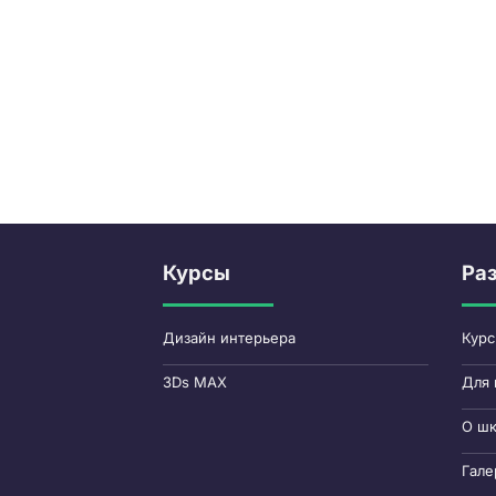
Курсы
Ра
Дизайн интерьера
Кур
3Ds MAX
Для 
О ш
Гале