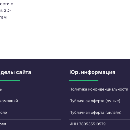
ости с
в 3D-
ртам
зделы сайта
Юр. информация
сы
Политика конфиденциальности
компаний
Публичная оферта (очные)
коле
Публичная оферта (онлайн)
рея
ИНН 780535510579