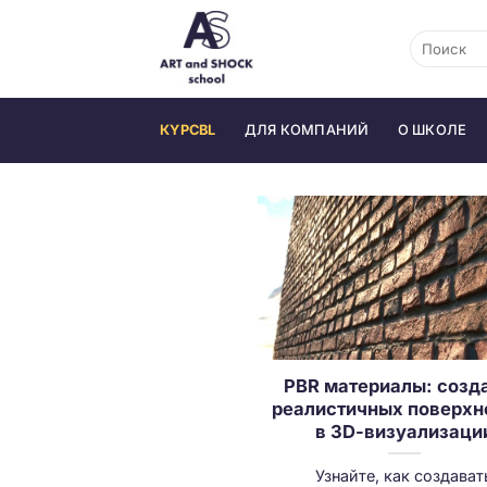
Skip
to
content
КYPCBL
ДЛЯ КОМПАНИЙ
О ШКОЛЕ
PBR материалы: созд
реалистичных поверхн
в 3D-визуализаци
Узнайте, как создават