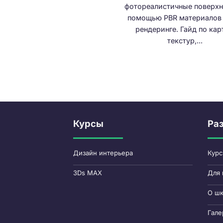
фотореалистичные поверхн
помощью PBR материалов 
рендеринге. Гайд по ка
текстур,...
Курсы
Ра
Дизайн интерьера
Кур
3Ds MAX
Для 
О ш
Гале