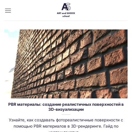
Skip
to
content
PBR материалы: создание реалистичных поверхностей в
3D-визуализации
Узнайте, как создавать фотореалистичные поверхности с
помощью PBR материалов в 3D-рендеринге. Гайд по