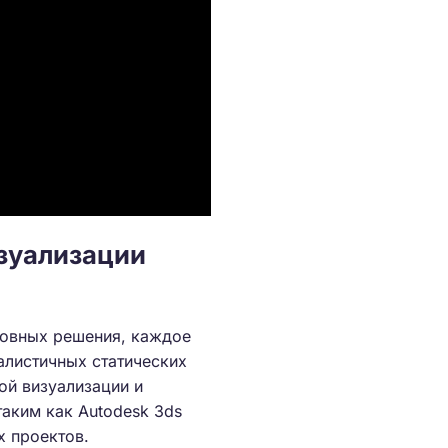
зуализации
новных решения, каждое
алистичных статических
ой визуализации и
аким как Autodesk 3ds
х проектов.