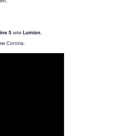
нт.
ine 5
или
Lumion
.
ем Corona.