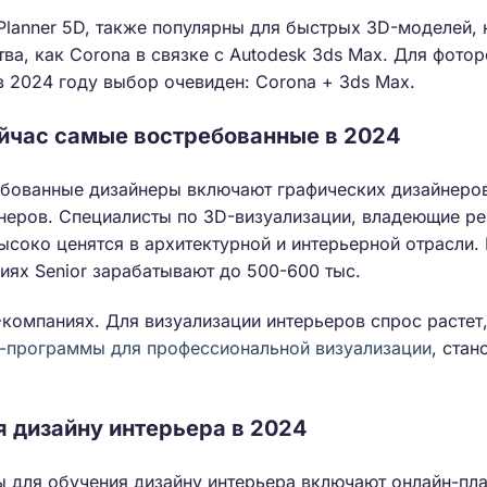
Planner 5D, также популярны для быстрых 3D-моделей, 
ва, как Corona в связке с Autodesk 3ds Max. Для фото
 2024 году выбор очевиден: Corona + 3ds Max.
йчас самые востребованные в 2024
ебованные дизайнеры включают графических дизайнеро
неров. Специалисты по 3D-визуализации, владеющие ре
высоко ценятся в архитектурной и интерьерной отрасли.
иях Senior зарабатывают до 500-600 тыс.
T-компаниях. Для визуализации интерьеров спрос растет
-программы для профессиональной визуализации
, ста
я дизайну интерьера в 2024
 для обучения дизайну интерьера включают онлайн-пла