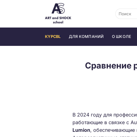
Skip
to
content
КYPCBL
ДЛЯ КОМПАНИЙ
О ШКОЛЕ
Сравнение р
В 2024 году для професс
работающие в связке с Au
Lumion
, обеспечивающие 