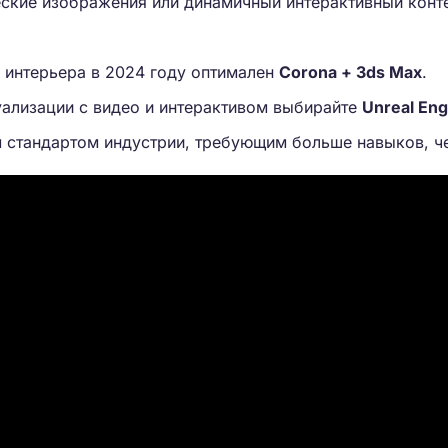
ские изображения или динамичный интерактивный конте
 интерьера в 2024 году оптимален
Corona + 3ds Max
.
уализации с видео и интерактивом выбирайте
Unreal Eng
 стандартом индустрии, требующим больше навыков, ч