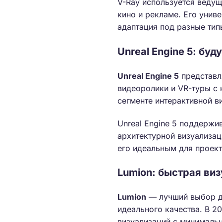
V-Ray используется ведущи
кино и рекламе. Его унив
адаптация под разные тип
Unreal Engine 5: бу
Unreal Engine 5
представл
видеоролики и VR-туры с 
сегменте интерактивной в
Unreal Engine 5 поддержи
архитектурной визуализац
его идеальным для проект
Lumion: быстрая ви
Lumion
— лучший выбор дл
идеального качества. В 2
визуализаций с минималь