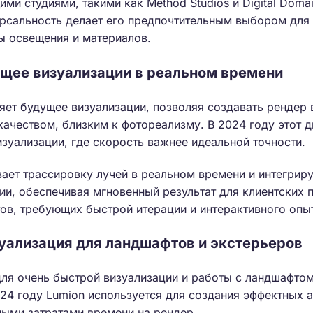
ми студиями, такими как Method Studios и Digital Domai
ерсальность делает его предпочтительным выбором для 
ы освещения и материалов.
дущее визуализации в реальном времени
яет будущее визуализации, позволяя создавать рендер 
качеством, близким к фотореализму. В 2024 году этот 
изуализации, где скорость важнее идеальной точности.
вает трассировку лучей в реальном времени и интегрир
ии, обеспечивая мгновенный результат для клиентских п
ов, требующих быстрой итерации и интерактивного опы
зуализация для ландшафтов и экстерьеров
я очень быстрой визуализации и работы с ландшафтом
024 году Lumion используется для создания эффектных 
ными затратами времени на рендер.