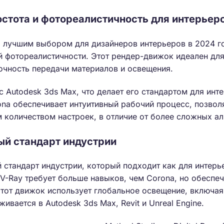
остота и фотореалистичность для интерьер
 лучшим выбором для дизайнеров интерьеров в 2024 г
й фотореалистичности. Этот рендер-движок идеален для
очность передачи материалов и освещения.
с Autodesk 3ds Max, что делает его стандартом для инт
na обеспечивает интуитивный рабочий процесс, позволя
 количеством настроек, в отличие от более сложных ал
ый стандарт индустрии
стандарт индустрии, который подходит как для интерье
 V-Ray требует больше навыков, чем Corona, но обеспе
тот движок использует глобальное освещение, включая
живается в Autodesk 3ds Max, Revit и Unreal Engine.