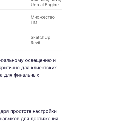
Unreal Engine
Множество
ПО
SketchUp,
Revit
лобальному освещению и
 критично для клиентских
na для финальных
даря простоте настройки
е навыков для достижения