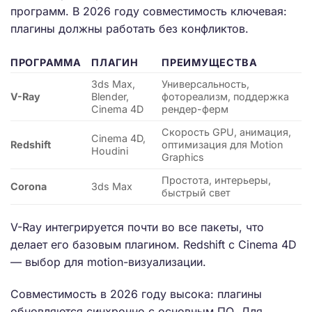
программ. В 2026 году совместимость ключевая:
плагины должны работать без конфликтов.
ПРОГРАММА
ПЛАГИН
ПРЕИМУЩЕСТВА
3ds Max,
Универсальность,
V-Ray
Blender,
фотореализм, поддержка
Cinema 4D
рендер-ферм
Скорость GPU, анимация,
Cinema 4D,
Redshift
оптимизация для Motion
Houdini
Graphics
Простота, интерьеры,
Corona
3ds Max
быстрый свет
V-Ray интегрируется почти во все пакеты, что
делает его базовым плагином. Redshift с Cinema 4D
— выбор для motion-визуализации.
Совместимость в 2026 году высока: плагины
обновляются синхронно с основным ПО. Для