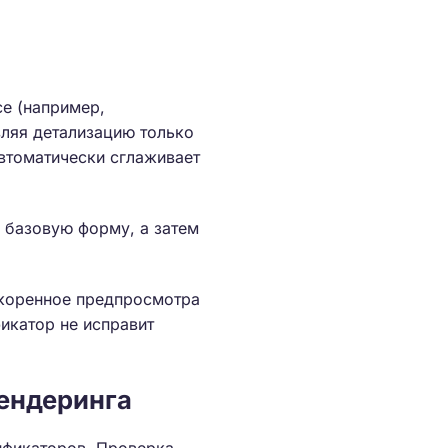
ce (например,
вляя детализацию только
втоматически сглаживает
 базовую форму, а затем
скоренное предпросмотра
икатор не исправит
ендеринга