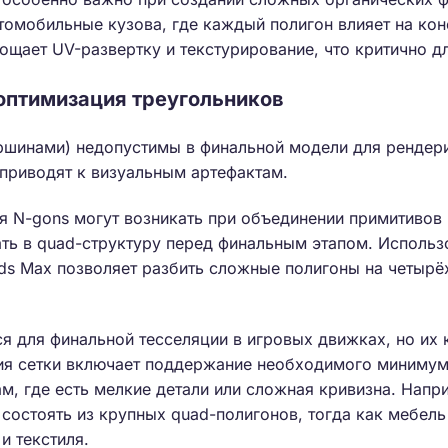
томобильные кузова, где каждый полигон влияет на кон
ощает UV-развертку и текстурирование, что критично д
 оптимизация треугольников
ершинами) недопустимы в финальной модели для рендер
приводят к визуальным артефактам.
 N-gons могут возникать при объединении примитивов и
ть в quad-структуру перед финальным этапом. Использ
3ds Max позволяет разбить сложные полигоны на четырё
я для финальной тесселяции в игровых движках, но их
я сетки включает поддержание необходимого минимум
ам, где есть мелкие детали или сложная кривизна. Напр
 состоять из крупных quad-полигонов, тогда как мебель
и текстиля.