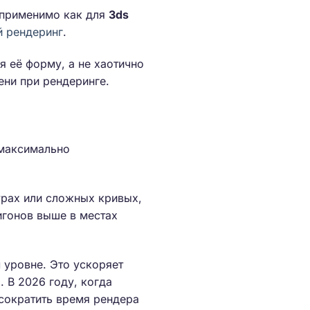
 применимо как для
3ds
й рендеринг
.
 её форму, а не хаотично
ени при рендеринге.
 максимально
урах или сложных кривых,
игонов выше в местах
 уровне. Это ускоряет
ы
. В 2026 году, когда
 сократить время рендера