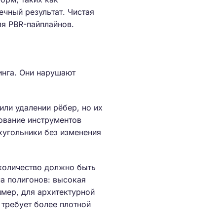
ечный результат. Чистая
ля PBR-пайплайнов.
инга. Они нарушают
ли удалении рёбер, но их
ование инструментов
хугольники без изменения
 количество должно быть
а полигонов: высокая
имер, для архитектурной
 требует более плотной