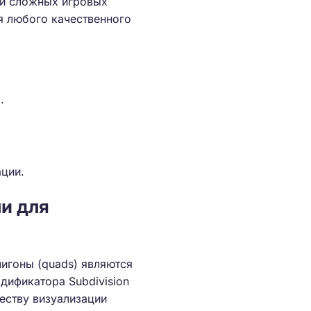
 и сложных игровых
ля любого качественного
.
ации.
и для
лигоны (quads) являются
дификатора Subdivision
еству визуализации