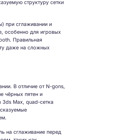
казуемую структуру сетки
ы) при сглаживании и
е, особенно для игровых
ooth. Правильная
оту даже на сложных
ии. В отличие от N-gons,
е чёрных пятен и
 3ds Max, quad-сетка
дсказуемые
ем.
ль на сглаживание перед
орм, таких как