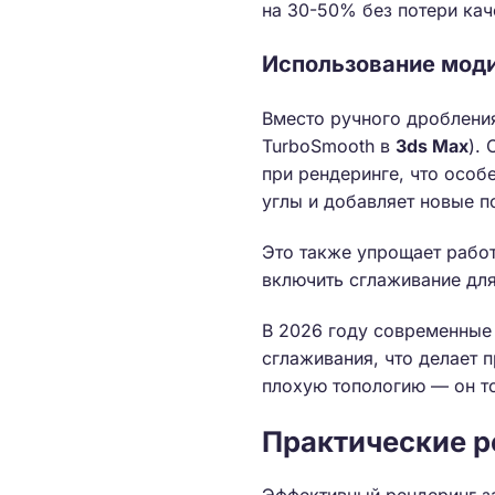
на 30-50% без потери кач
Использование моди
Вместо ручного дробления
TurboSmooth в
3ds Max
).
при рендеринге, что особ
углы и добавляет новые п
Это также упрощает работ
включить сглаживание для
В 2026 году современные
сглаживания, что делает 
плохую топологию — он то
Практические р