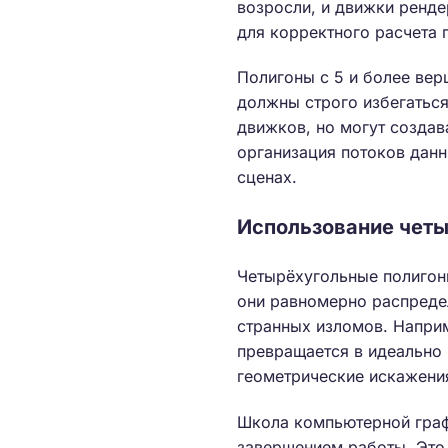
возросли, и движки ренде
для корректного расчета 
Полигоны с 5 и более вер
должны строго избегаться
движков, но могут создав
организация потоков дан
сценах.
Использование четы
Четырёхугольные полигоны
они равномерно распредел
странных изломов. Наприм
превращается в идеально 
геометрические искажени
Школа компьютерной гра
завершением работы. Это