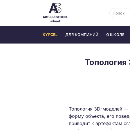
Skip
to
content
КYPCBL
ДЛЯ КОМПАНИЙ
О ШКОЛЕ
Топология 
Топология 3D-моделей — э
форму объекта, его повед
приводит к артефактам сг