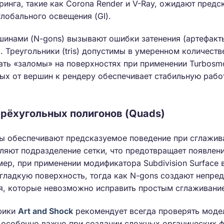
ринга, такие как Corona Render и V-Ray, ожидают предс
глобального освещения (GI).
шинами (N-gons) вызывают ошибки затенения (артефакт
. Треугольники (tris) допустимы в умеренном количеств
ать «заломы» на поверхностях при применении Turbosm
ных от вершин к рендеру обеспечивает стабильную раб
рёхугольных полигонов (Quads)
 обеспечивают предсказуемое поведение при сглаживан
яют подразделение сетки, что предотвращает появлени
ер, при применении модификатора Subdivision Surface в
гладкую поверхность, тогда как N-gons создают непре
я, которые невозможно исправить простым сглаживани
фики
Art and Shock
рекомендует всегда проверять моде
 особенно важно при создании сложных органических ф