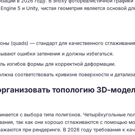
зации в 2026 году. В эпоху фотореалистичной графики
 Engine 5 и Unity, чистая геометрия является основой д
оны (quads) — стандарт для качественного сглаживания
зывают ошибки затенения и должны избегаться.
ль изгибов формы для корректной деформации.
лжна соответствовать кривизне поверхности и детализ
организовать топологию 3D-модел
инается с выбора типа полигонов. Четырёхугольные по
вания, так как они хорошо сглаживаются с помощью мо
ражаются при рендеринге. В 2026 году требования к кач