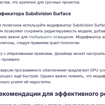
ества, что критично для срочных проектов.
фикатора Subdivision Surface
 полигонов используйте модификатор Subdivision Surfa
 Он позволяет сохранить редактируемость модели, доба
енно важно для
глобального освещения
. Модификатор а
олигоны, следуя правилам quad-топологии.
у с итеративными правками. Дизайнер может настроить
 проверки.
 версии программного обеспечения предлагают GPU-у
процесс ещё быстрее. Однако важно помнить, что модиф
лько усилит её недостатки.
екомендации для эффективного р