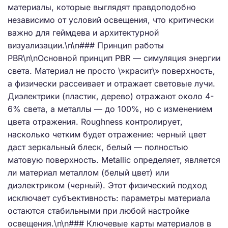
материалы, которые выглядят правдоподобно
независимо от условий освещения, что критически
важно для геймдева и архитектурной
визуализации.\n\n### Принцип работы
PBR\n\nОсновной принцип PBR — симуляция энергии
света. Материал не просто \»красит\» поверхность,
а физически рассеивает и отражает световые лучи.
Диэлектрики (пластик, дерево) отражают около 4-
6% света, а металлы — до 100%, но с изменением
цвета отражения. Roughness контролирует,
насколько четким будет отражение: черный цвет
даст зеркальный блеск, белый — полностью
матовую поверхность. Metallic определяет, является
ли материал металлом (белый цвет) или
диэлектриком (черный). Этот физический подход
исключает субъективность: параметры материала
остаются стабильными при любой настройке
освещения.\n\n### Ключевые карты материалов в