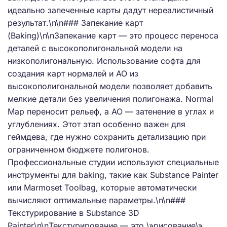
идеально запеченные карты дадут нереалистичный
результат.\n\n### Запекание карт
(Baking)\n\nЗапекание карт — это процесс переноса
деталей с высокополигональной модели на
низкополигональную. Использование софта для
создания карт нормалей и AO из
высокополигональной модели позволяет добавить
мелкие детали без увеличения полигонажа. Normal
Map переносит рельеф, а AO — затенение в углах и
углублениях. Этот этап особенно важен для
геймдева, где нужно сохранить детализацию при
ограниченном бюджете полигонов.
Профессиональные студии используют специальные
инструменты для baking, такие как Substance Painter
или Marmoset Toolbag, которые автоматически
вычисляют оптимальные параметры.\n\n###
Текстурирование в Substance 3D
Painter\n\nТекстурирование — это \»рисование\»