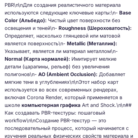
PBR\n\nДля создания реалистичного материала
используются следующие ключевые карты:\n-
Base
Color (Альбедо):
Чистый цвет поверхности без
освещения и теней\n-
Roughness (Шероховатость):
Определяет, насколько глянцевой или матовой
является поверхность\n-
Metallic (Металлик):
Указывает, является ли материал металлом\n-
Normal (Карта нормалей):
Имитирует мелкие
детали (царапины, рельеф) без увеличения
полигонов\n-
AO (Ambient Occlusion):
Добавляет
мягкие тени в углублениях\n\nЭтот набор карт
используется во всех современных рендерах,
включая Corona Render, который применяется в
школе
компьютерная графика
Art and Shock.\n\n##
Как создавать PBR-текстуры: пошаговый
workflow\n\nСоздание PBR-текстур — это
последовательный процесс, который начинается с
изучения реальных физических свойств материала и