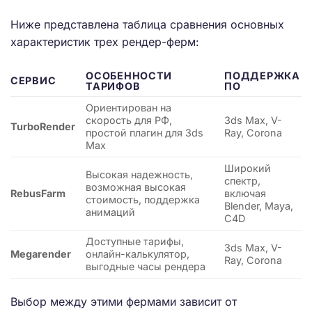
Ниже представлена таблица сравнения основных
характеристик трех рендер-ферм:
ОСОБЕННОСТИ
ПОДДЕРЖКА
СЕРВИС
ТАРИФОВ
ПО
Ориентирован на
скорость для РФ,
3ds Max, V-
TurboRender
простой плагин для 3ds
Ray, Corona
Max
Широкий
Высокая надежность,
спектр,
возможная высокая
RebusFarm
включая
стоимость, поддержка
Blender, Maya,
анимаций
C4D
Доступные тарифы,
3ds Max, V-
Megarender
онлайн-калькулятор,
Ray, Corona
выгодные часы рендера
Выбор между этими фермами зависит от