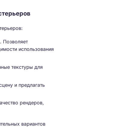
стерьеров
терьеров:
. Позволяет
димости использования
чные текстуры для
сцену и предлагать
качество рендеров,
ительных вариантов