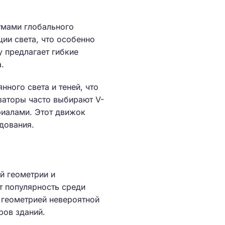
тмами глобального
ии света, что особенно
y предлагает гибкие
.
ного света и теней, что
заторы часто выбирают V-
риалами. Этот движок
дования.
й геометрии и
т популярность среди
с геометрией невероятной
ров зданий.