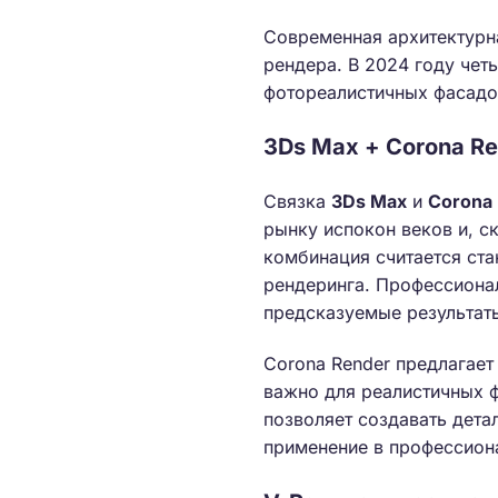
Современная архитектурн
рендера. В 2024 году че
фотореалистичных фасадо
3Ds Max + Corona Re
Связка
3Ds Max
и
Corona
рынку испокон веков и, ск
комбинация считается ста
рендеринга. Профессионал
предсказуемые результат
Corona Render предлагает
важно для реалистичных ф
позволяет создавать дета
применение в профессион