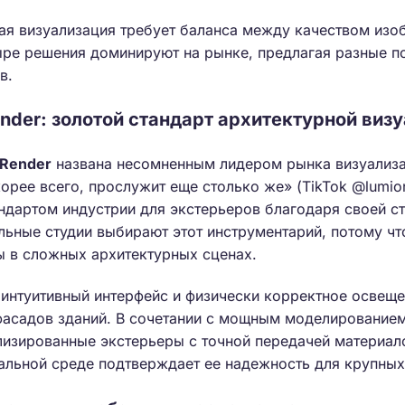
ая визуализация требует баланса между качеством изо
тыре решения доминируют на рынке, предлагая разные 
в.
nder: золотой стандарт архитектурной виз
 Render
названа несомненным лидером рынка визуализа
орее всего, прослужит еще столько же» (TikTok @lumion
ндартом индустрии для экстерьеров благодаря своей ст
ьные студии выбирают этот инструментарий, потому чт
ы в сложных архитектурных сценах.
 интуитивный интерфейс и физически корректное освеще
асадов зданий. В сочетании с мощным моделированием 
лизированные экстерьеры с точной передачей материал
альной среде подтверждает ее надежность для крупных