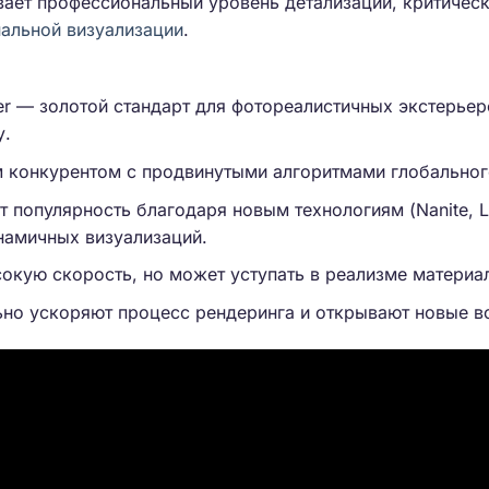
вает профессиональный уровень детализации, критичес
альной визуализации
.
er — золотой стандарт для фотореалистичных экстерьер
у.
м конкурентом с продвинутыми алгоритмами глобальног
ет популярность благодаря новым технологиям (Nanite, 
намичных визуализаций.
сокую скорость, но может уступать в реализме материа
льно ускоряют процесс рендеринга и открывают новые 