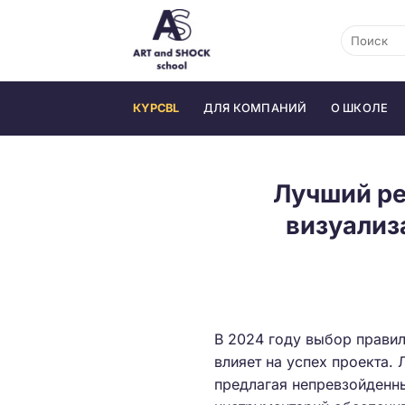
Skip
to
content
КYPCBL
ДЛЯ КОМПАНИЙ
О ШКОЛЕ
Лучший ре
визуализ
В 2024 году выбор прави
влияет на успех проекта.
предлагая непревзойденны