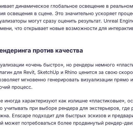
чивает динамическое глобальное освещение в реальном
ия освещения в сцене. Это значительно ускоряет проце
уализаторы могут сразу оценить результат. Unreal Engi
мени, что открывает новые возможности для интеракти
рендеринга против качества
уализации «очень быстро», но рендеры немного «пласт
плагин для Revit, SketchUp и Rhino ценится за свою скор
озволяет мгновенно генерировать визуализации прямо 
очий процесс.
e иногда характеризуют как излишне «пластиковые», о
о учитывать при выборе рендера для экстерьеров, где 
жна. Enscape подходит для быстрых эскизов и предвар
ий может потребоваться более продвинутый рендер-дви