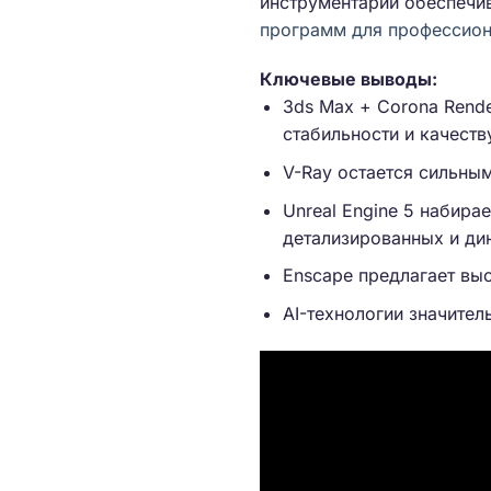
инструментарий обеспечи
программ для профессион
Ключевые выводы:
3ds Max + Corona Rend
стабильности и качеств
V-Ray остается сильны
Unreal Engine 5 набира
детализированных и ди
Enscape предлагает вы
AI-технологии значите