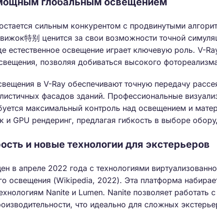
с мощным глобальным освещением
остается сильным конкурентом с продвинутыми алгори
движок特别 ценится за свои возможности точной симуляц
де естественное освещение играет ключевую роль. V-Ra
свещения, позволяя добиваться высокого фотореализма
вещения в V-Ray обеспечивают точную передачу рассеян
алистичных фасадов зданий. Профессиональные визуали
ебуется максимальный контроль над освещением и мате
к и GPU рендеринг, предлагая гибкость в выборе обору
орость и новые технологии для экстерьеров
ен в апреле 2022 года с технологиями виртуализованно
о освещения (Wikipedia, 2022). Эта платформа набирае
ехнологиям Nanite и Lumen. Nanite позволяет работать 
роизводительности, что идеально для сложных экстерье