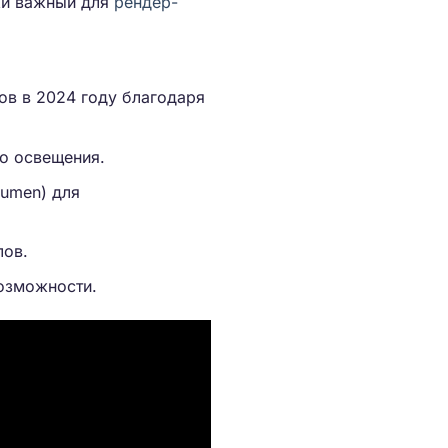
ки важный для
рендер-
ов в 2024 году благодаря
о освещения.
Lumen) для
лов.
возможности.