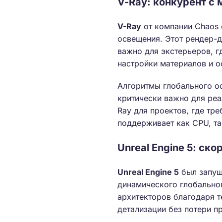
V-Ray: конкурент 
V-Ray
от компании Chaos 
освещения. Этот рендер-
важно для экстерьеров, г
настройки материалов и о
Алгоритмы глобального ос
критически важно для ре
Ray для проектов, где тр
поддерживает как CPU, та
Unreal Engine 5: ск
Unreal Engine 5
был запущ
динамического глобальног
архитекторов благодаря т
детализации без потери п