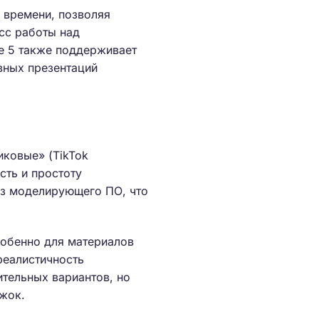
 времени, позволяя
сс работы над
ne 5 также поддерживает
вных презентаций
иковые» (TikTok
ость и простоту
из моделирующего ПО, что
собенно для материалов
реалистичность
ительных вариантов, но
жок.