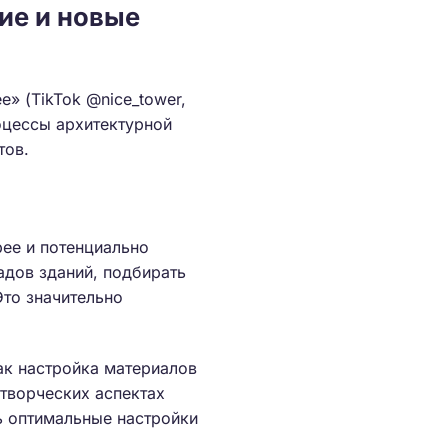
ие и новые
е» (TikTok @nice_tower,
роцессы архитектурной
тов.
рее и потенциально
адов зданий, подбирать
то значительно
как настройка материалов
 творческих аспектах
ь оптимальные настройки