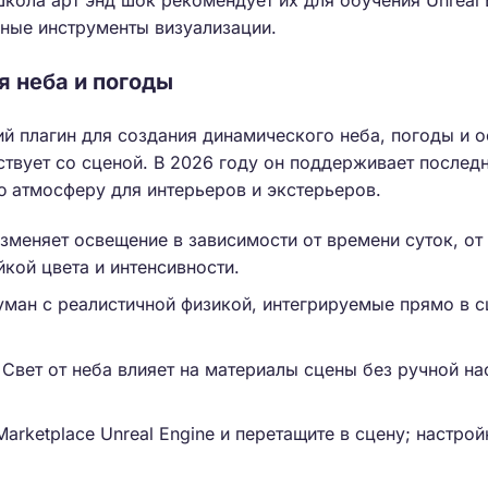
ола арт энд шок рекомендует их для обучения Unreal E
ные инструменты визуализации.
ля неба и погоды
ий плагин для создания динамического неба, погоды и 
твует со сценой. В 2026 году он поддерживает последни
 атмосферу для интерьеров и экстерьеров.
меняет освещение в зависимости от времени суток, от 
кой цвета и интенсивности.
уман с реалистичной физикой, интегрируемые прямо в с
Свет от неба влияет на материалы сцены без ручной на
arketplace Unreal Engine и перетащите в сцену; настрой