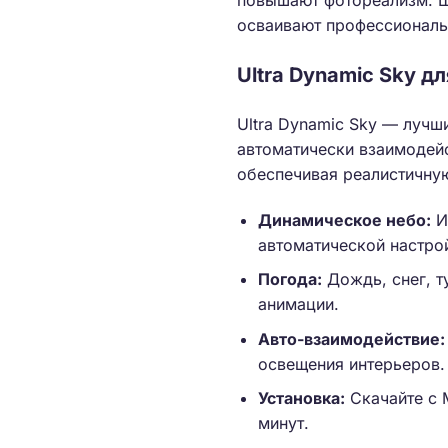
повышают фотореализм. Шк
осваивают профессиональ
Ultra Dynamic Sky д
Ultra Dynamic Sky — лучш
автоматически взаимодейс
обеспечивая реалистичную
Динамическое небо:
Из
автоматической настрой
Погода:
Дождь, снег, т
анимации.
Авто-взаимодействие:
освещения интерьеров.
Установка:
Скачайте с M
минут.