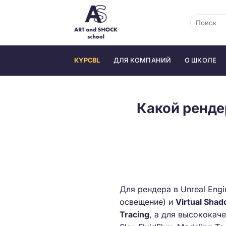
Skip
to
content
КYPCBL
ДЛЯ КОМПАНИЙ
О ШКОЛЕ
Какой ренде
Для рендера в Unreal Eng
освещение) и
Virtual Sha
Tracing
, а для высококач