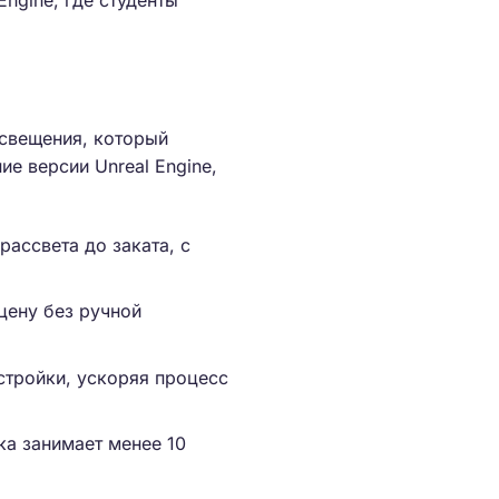
ngine, где студенты
освещения, который
е версии Unreal Engine,
рассвета до заката, с
цену без ручной
стройки, ускоряя процесс
ка занимает менее 10