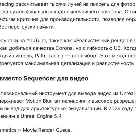
Tracing рассчитывает тысячи лучей на пиксель для фото
когда нужен финальный кадр высочайшего качества. Опт
Textures критична для производительности, позволяя об
ез перегрузки памяти.
уроки на YouTube, такие как «Реалистичный рендер в Un
как добиться качества Corona, но с гибкостью UE. Когд
ждый пиксель, Path Tracing — топ выбор. Этот метод ос
требуется максимальная детализация и реалистичность
 вместо Sequencer для видео
фессиональный инструмент для вывода видео из Unreal
держивает Motion Blur, антиалиасинг и высокое разреше
й вывод для архитектурных визуализаций. В 2026 году 
ниям в Unreal Engine 5.4.
matics > Movie Render Queue.