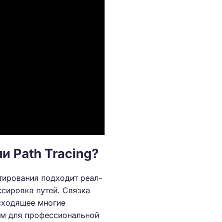
и Path Tracing?
стирования подходит реал-
сировка путей. Связка
осходящее многие
том для профессиональной