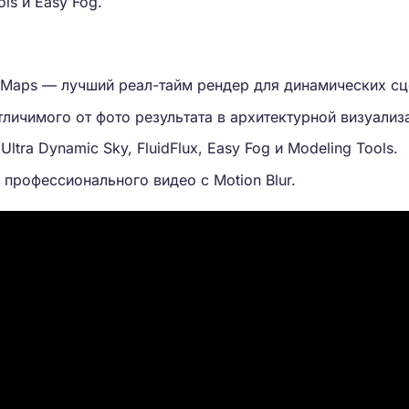
ols и Easy Fog.
w Maps — лучший реал-тайм рендер для динамических сц
отличимого от фото результата в архитектурной визуализ
ltra Dynamic Sky, FluidFlux, Easy Fog и Modeling Tools.
 профессионального видео с Motion Blur.