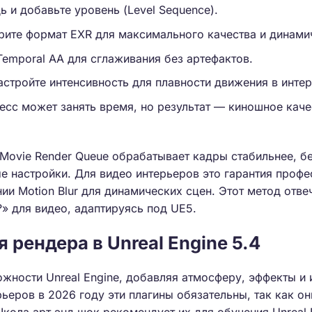
 и добавьте уровень (Level Sequence).
ерите формат EXR для максимального качества и динами
 Temporal AA для сглаживания без артефактов.
настройте интенсивность для плавности движения в инте
есс может занять время, но результат — киношное качес
Movie Render Queue обрабатывает кадры стабильнее, бе
 настройки. Для видео интерьеров это гарантия профе
ии Motion Blur для динамических сцен. Этот метод отве
?» для видео, адаптируясь под UE5.
 рендера в Unreal Engine 5.4
жности Unreal Engine, добавляя атмосферу, эффекты и
ьеров в 2026 году эти плагины обязательны, так как он