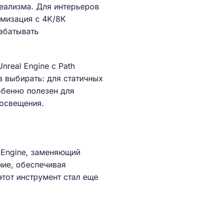
реализма. Для интерьеров
имизация с 4K/8K
рабатывать
real Engine c Path
а выбирать: для статичных
обенно полезен для
 освещения.
 Engine, заменяющий
ние, обеспечивая
этот инструмент стал еще