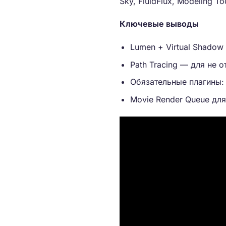
Sky, FluidFlux, Modeling To
Ключевые выводы
Lumen + Virtual Shado
Path Tracing — для не 
Обязательные плагины: U
Movie Render Queue для