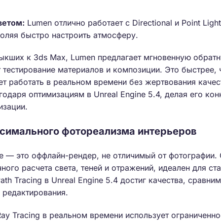
ветом:
Lumen отлично работает с Directional и Point Ligh
воляя быстро настроить атмосферу.
ыкших к 3ds Max, Lumen предлагает мгновенную обратн
т тестирование материалов и композиции. Это быстрее, 
ет работать в реальном времени без жертвования качес
годаря оптимизациям в Unreal Engine 5.4, делая его к
изации.
аксимального фотореализма интерьеров
ine — это оффлайн-рендер, не отличимый от фотографии.
чного расчета света, теней и отражений, идеален для с
ath Tracing в Unreal Engine 5.4 достиг качества, сравним
 редактирования.
 Ray Tracing в реальном времени использует ограниченн