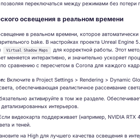
, позволяя переключаться между режимами без потери 
ского освещения в реальном времени
освещение в реальном времени, которое автоматически
арительного bake. В настройках проекта Unreal Engine 
и
для корректной работы. Этот мето
Virtual Shadow Maps
вет меняется интерактивно, и значительно ускоряет про
по сравнению с пересчетом в Corona для каждого кадр
on:
Включите в Project Settings > Rendering > Dynamic Glob
света, обеспечивающая реалистичное рассеивание света
язательно активируйте в том же разделе. Обеспечивает
я детализированных интерьеров.
сли видеокарта поддерживает (например, NVIDIA RTX 4
ета и теней.
ановите на High для лучшего качества освещения в инт