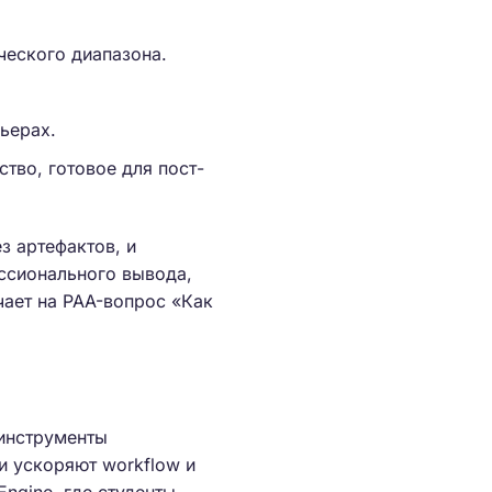
ческого диапазона.
рьерах.
тво, готовое для пост-
з артефактов, и
ссионального вывода,
чает на PAA-вопрос «Как
 инструменты
и ускоряют workflow и